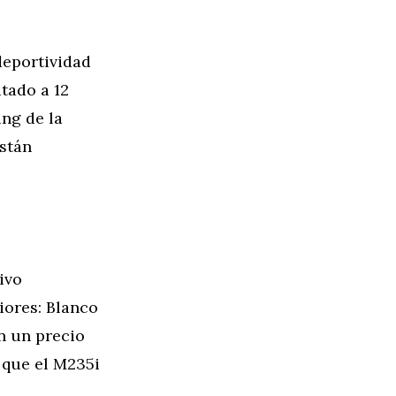
deportividad
tado a 12
ing de la
están
ivo
iores: Blanco
on un precio
 que el M235i