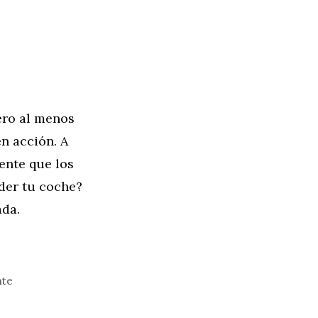
ero al menos
n acción. A
ente que los
der tu coche?
ada.
nte