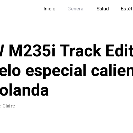
Inicio
General
Salud
Estét
M235i Track Edit
lo especial calie
olanda
r
Claire