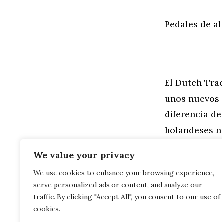
Pedales de 
El Dutch Tra
unos nuevos 
diferencia de
holandeses n
compramos t
We value your privacy
We use cookies to enhance your browsing experience,
Categorías
General
,
Mo
serve personalized ads or content, and analyze our
Nuevo fondo
Classic Mini
traffic. By clicking "Accept All", you consent to our use of
cookies.