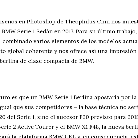
iseños en Photoshop de Theophilus Chin nos mues
 BMW Serie 1 Sedán en 2017. Para su último trabajo,
 combinado varios elementos de los modelos actu
to global coherente y nos ofrece así una impresió
a berlina de clase compacta de BMW.
uro es que un BMW Serie 1 Berlina apostaría por la
igual que sus competidores – la base técnica no será
0 del Serie 1, sino el sucesor F20 previsto para 2018
erie 2 Active Tourer y el BMW X1 F48, la nueva ber
izará la plataforma BMW UKL y, en consecuencia, es