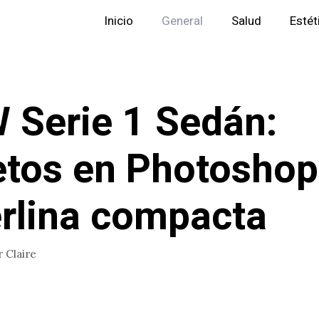
Inicio
General
Salud
Estét
Serie 1 Sedán:
tos en Photoshop
erlina compacta
r
Claire