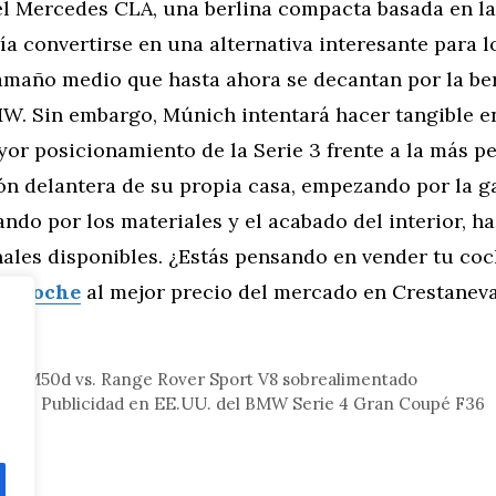
el Mercedes CLA, una berlina compacta basada en la
a convertirse en una alternativa interesante para l
amaño medio que hasta ahora se decantan por la ber
MW. Sin embargo, Múnich intentará hacer tangible 
or posicionamiento de la Serie 3 frente a la más p
ión delantera de su propia casa, empezando por la 
ndo por los materiales y el acabado del interior, has
nales disponibles. ¿Estás pensando en vender tu co
u coche
al mejor precio del mercado en Crestanev
tor
X5 M50d vs. Range Rover Sport V8 sobrealimentado
irar: Publicidad en EE.UU. del BMW Serie 4 Gran Coupé F36