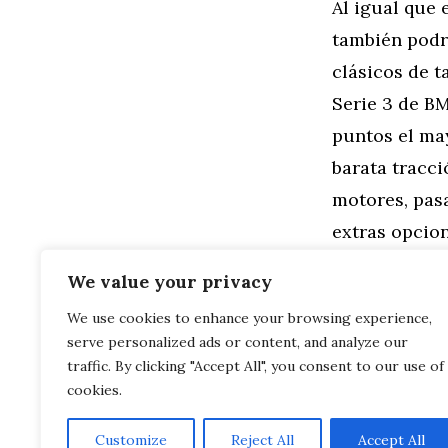
Al igual que 
también podrí
clásicos de t
Serie 3 de B
puntos el may
barata tracc
motores, pasa
extras opcio
compramos t
We value your privacy
We use cookies to enhance your browsing experience,
Categorías
General
,
Mo
serve personalized ads or content, and analyze our
Vídeo: BMW 
Más que adm
traffic. By clicking "Accept All", you consent to our use of
cookies.
Customize
Reject All
Accept All