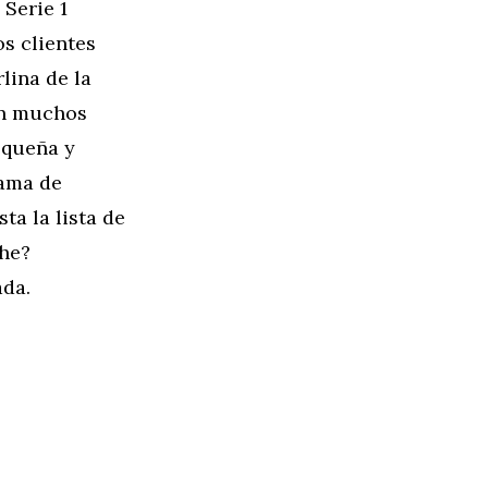
 Serie 1
os clientes
lina de la
en muchos
equeña y
gama de
ta la lista de
che?
ada.