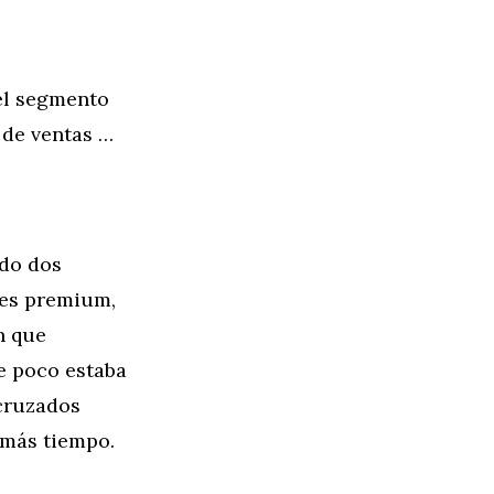
 el segmento
 de ventas …
ido dos
nes premium,
n que
e poco estaba
cruzados
 más tiempo.