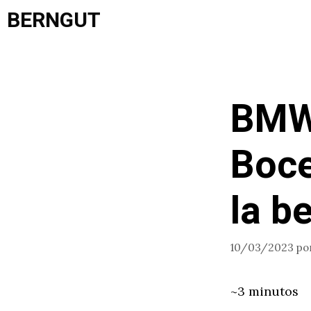
Saltar
BERNGUT
al
contenido
BMW 
Boce
la b
10/03/2023
po
~3 minutos