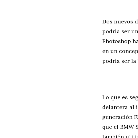
Dos nuevos d
podría ser un
Photoshop ha
en un concep
podría ser l
Lo que es seg
delantera al 
generación F2
que el BMW S
también util