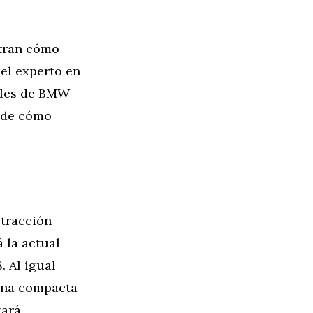
tran cómo
 el experto en
ales de BMW
n de cómo
 tracción
 la actual
. Al igual
lina compacta
tará