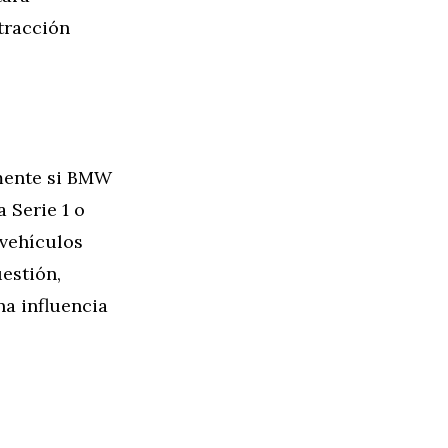
 tracción
amente si BMW
 Serie 1 o
vehículos
estión,
na influencia