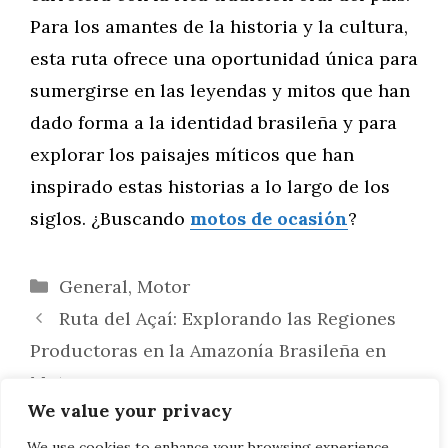
Para los amantes de la historia y la cultura,
esta ruta ofrece una oportunidad única para
sumergirse en las leyendas y mitos que han
dado forma a la identidad brasileña y para
explorar los paisajes míticos que han
inspirado estas historias a lo largo de los
siglos. ¿Buscando
motos de ocasión
?
Categorías
General
,
Motor
Ruta del Açaí: Explorando las Regiones
Productoras en la Amazonía Brasileña en
Moto
We value your privacy
De Salvador a Porto Seguro: Aventura en
Moto por las Reservas Naturales de la Costa
We use cookies to enhance your browsing experience,