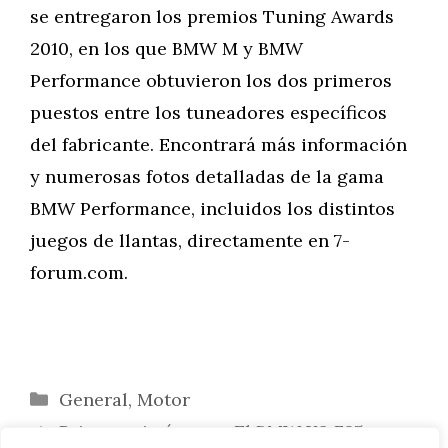
se entregaron los premios Tuning Awards
2010, en los que BMW M y BMW
Performance obtuvieron los dos primeros
puestos entre los tuneadores específicos
del fabricante. Encontrará más información
y numerosas fotos detalladas de la gama
BMW Performance, incluidos los distintos
juegos de llantas, directamente en 7-
forum.com.
Categorías
General
,
Motor
Primeras imágenes: El BMW X3 F25 con