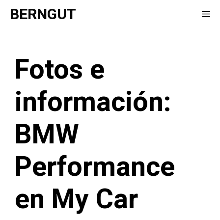
Saltar
BERNGUT
Me
al
contenido
Fotos e
información:
BMW
Performance
en My Car