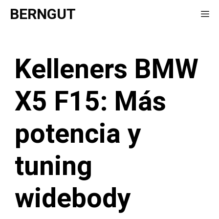
Saltar
BERNGUT
Me
al
contenido
Kelleners BMW
X5 F15: Más
potencia y
tuning
widebody