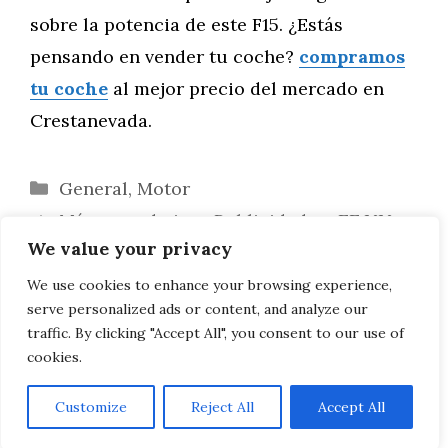
sobre la potencia de este F15. ¿Estás
pensando en vender tu coche?
compramos
tu coche
al mejor precio del mercado en
Crestanevada.
Categorías
General
,
Motor
Más que admirar: Publicidad en EE.UU.
We value your privacy
del BMW Serie 4 Gran Coupé F36
El BMW 507 de Elvis Presley vuelve a
We use cookies to enhance your browsing experience,
serve personalized ads or content, and analyze our
Munich
traffic. By clicking "Accept All", you consent to our use of
cookies.
Customize
Reject All
Accept All
AVISO LEGAL, POLITICA DE PRIVACIDAD, COOKIES