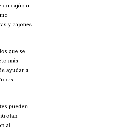
e un cajón o
omo
as y cajones
dos que se
cto más
de ayudar a
gunos
ntes pueden
ntrolan
n al