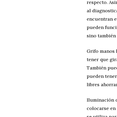
respecto. Asi
al diagnostic
encuentran e
pueden funci
sino también
Grifo manos 
tener que gir
También pued
pueden tener 
libres ahorra
Iluminación d
colocarse en 
se utiliza pa