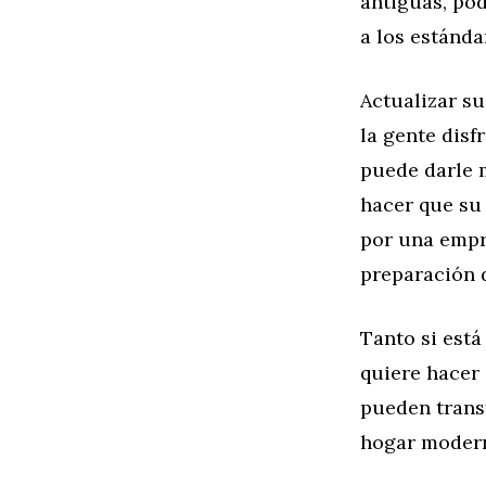
antiguas, pod
a los estánd
Actualizar s
la gente disf
puede darle 
hacer que su
por una empr
preparación d
Tanto si est
quiere hacer
pueden trans
hogar moder