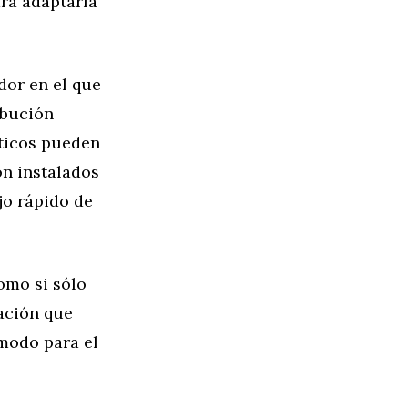
ara adaptarla
dor en el que
ibución
ticos pueden
n instalados
jo rápido de
omo si sólo
ación que
modo para el