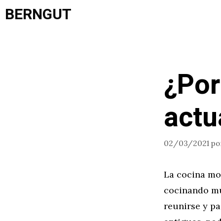
Saltar
BERNGUT
al
contenido
¿Por
actu
02/03/2021
po
La cocina mod
cocinando muc
reunirse y p