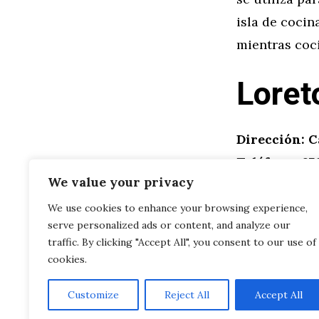
isla de coci
mientras coc
Loret
Dirección: Ca
Teléfono: 670
We value your privacy
https://lore
We use cookies to enhance your browsing experience,
Categorías
serve personalized ads or content, and analyze our
General
Amueblar un 
traffic. By clicking "Accept All", you consent to our use of
cookies.
Customize
Reject All
Accept All