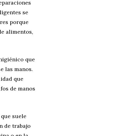
reparaciones
ligentes se
ares porque
e alimentos,
higiénico que
se las manos.
lidad que
rifos de manos
, que suele
n de trabajo
cina o en la