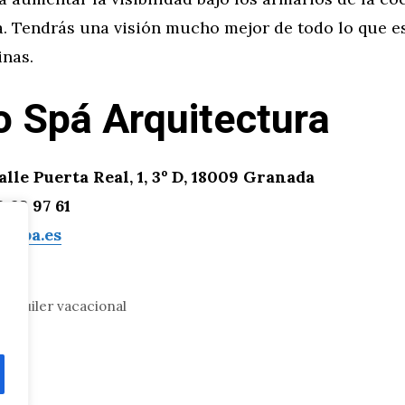
na. Tendrás una visión mucho mejor de todo lo que e
inas.
o Spá Arquitectura
lle Puerta Real, 1, 3º D, 18009 Granada
 83 97 61
tospa.es
alquiler vacacional