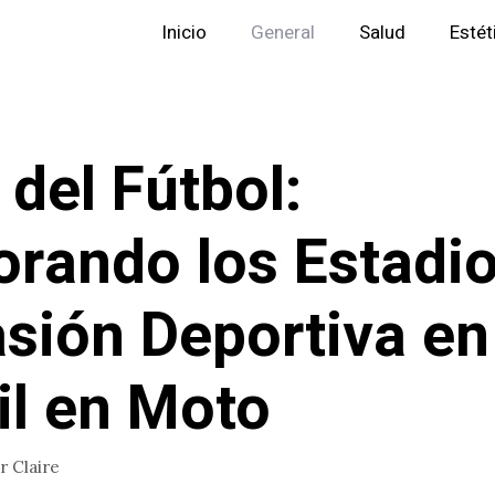
Inicio
General
Salud
Estét
 del Fútbol:
orando los Estadio
asión Deportiva en
il en Moto
or
Claire