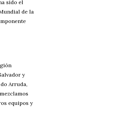
ha sido el
Mundial de la
 imponente
egión
Salvador y
 do Arruda,
s mezclamos
ros equipos y