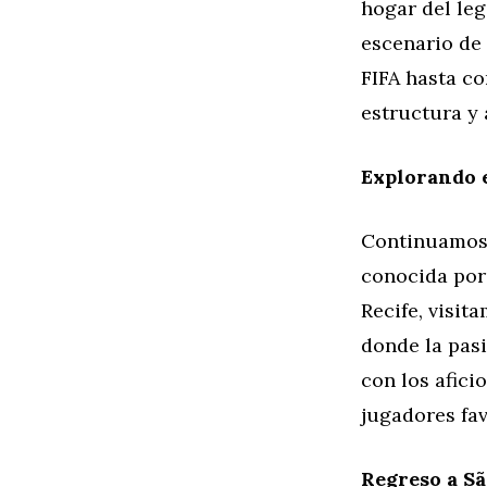
hogar del leg
escenario de
FIFA hasta c
estructura y 
Explorando 
Continuamos n
conocida por 
Recife, visit
donde la pas
con los afici
jugadores fav
Regreso a Sã