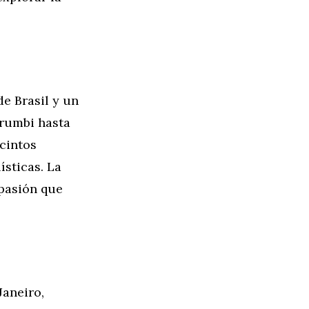
e Brasil y un
orumbi hasta
ecintos
ísticas. La
 pasión que
Janeiro,