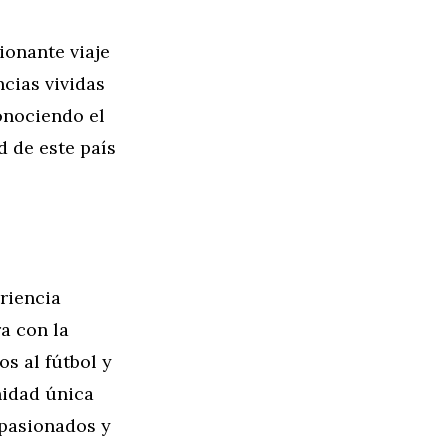
onante viaje
ncias vividas
onociendo el
d de este país
eriencia
a con la
s al fútbol y
nidad única
apasionados y