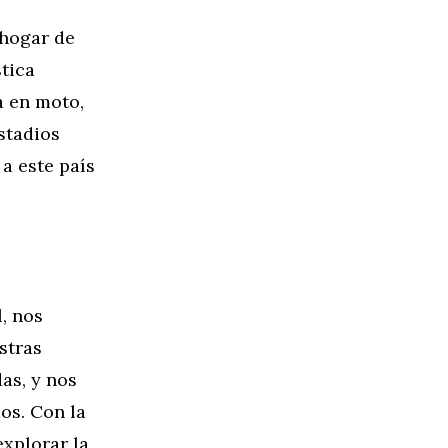
 hogar de
tica
a en moto,
stadios
a este país
, nos
stras
as, y nos
os. Con la
xplorar la