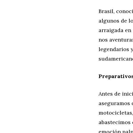
Brasil, conoc
algunos de l
arraigada en 
nos aventuram
legendarios y
sudamerican
Preparativos
Antes de inic
aseguramos d
motocicletas
abastecimos 
emoción palp