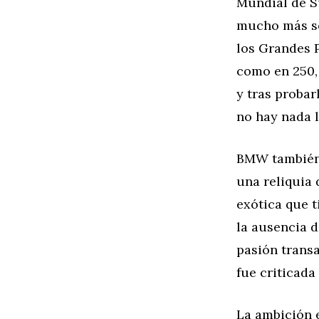
Mundial de S
mucho más só
los Grandes P
como en 250, 
y tras probar
no hay nada 
BMW también 
una reliquia 
exótica que 
la ausencia 
pasión transa
fue criticada
La ambición e