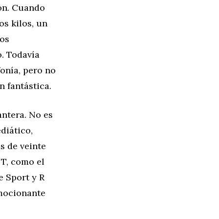
ión. Cuando
os kilos, un
nos
. Todavía
onía, pero no
 fantástica.
lantera. No es
diático,
s de veinte
 T, como el
e Sport y R
emocionante