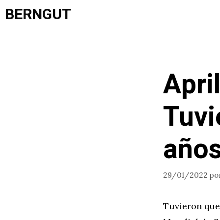
Saltar
BERNGUT
al
contenido
Apri
Tuvi
años
29/01/2022
po
Tuvieron que 