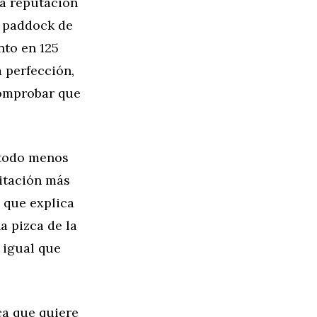
na reputación
l paddock de
nto en 125
 perfección,
 comprobar que
 todo menos
pitación más
 que explica
a pizca de la
 igual que
ca que quiere