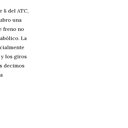
se 8 del ATC,
scubro una
e freno no
iabólico. La
ecialmente
 y los giros
os decimos
na