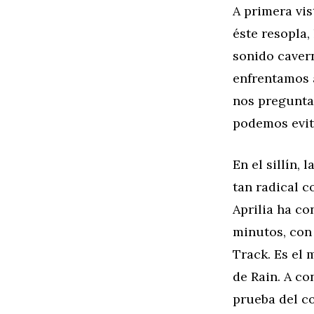
A primera vis
éste resopla,
sonido caver
enfrentamos 
nos preguntam
podemos evita
En el sillín, 
tan radical 
Aprilia ha co
minutos, con 
Track. Es el 
de Rain. A co
prueba del c