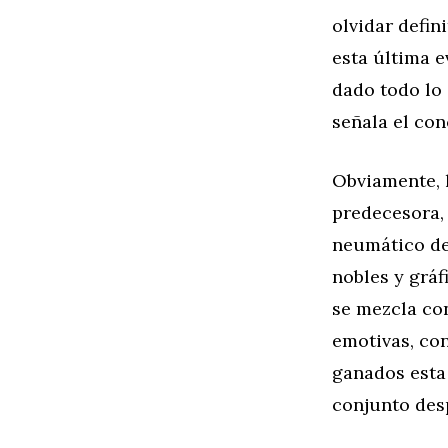
olvidar defin
esta última e
dado todo lo 
señala el co
Obviamente, 
predecesora,
neumático de
nobles y gráf
se mezcla co
emotivas, con
ganados esta 
conjunto des