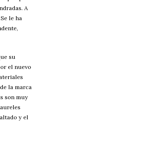
ndradas. A
 Se le ha
ndente,
que su
or el nuevo
ateriales
 de la marca
es son muy
laureles
altado y el