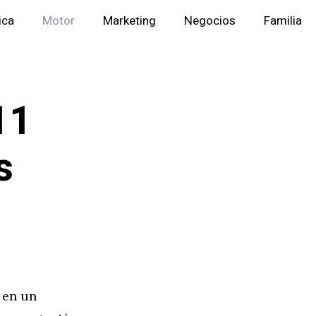
ica
Motor
Marketing
Negocios
Familia
11
s
 en un