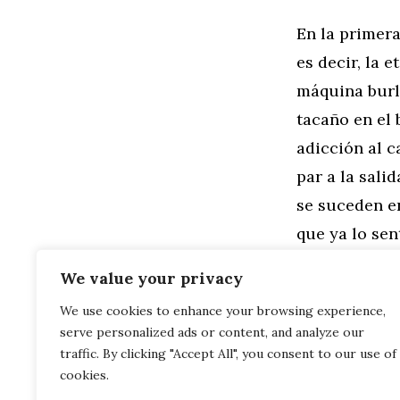
En la primera
es decir, la 
máquina burl
tacaño en el 
adicción al 
par a la salid
se suceden en
que ya lo sen
continuación 
We value your privacy
We use cookies to enhance your browsing experience,
Categorías
Motor
serve personalized ads or content, and analyze our
¿Cómo se ac
Los programa
traffic. By clicking "Accept All", you consent to our use of
cookies.