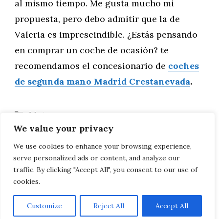
al mismo tiempo. Me gusta mucho mi
propuesta, pero debo admitir que la de
Valeria es imprescindible. ¿Estás pensando
en comprar un coche de ocasión? te
recomendamos el concesionario de
coches
de segunda mano Madrid Crestanevada
.
Categorías
Motor
We value your privacy
Prueba de conducción: Citroën C5 X
Diez consejos de última hora para el
We use cookies to enhance your browsing experience,
serve personalized ads or content, and analyze our
maratón
traffic. By clicking "Accept All", you consent to our use of
cookies.
Customize
Reject All
Accept All
AVISO LEGAL, POLITICA DE PRIVACIDAD, COOKIES