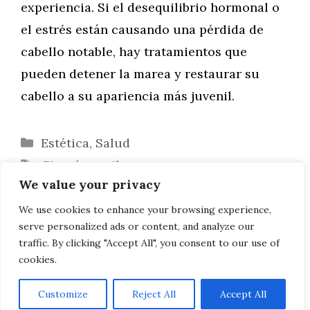
experiencia. Si el desequilibrio hormonal o
el estrés están causando una pérdida de
cabello notable, hay tratamientos que
pueden detener la marea y restaurar su
cabello a su apariencia más juvenil.
Categorías
Estética
,
Salud
Etiquetas
Cirugía capilar
We value your privacy
Dolor por compensación
Consejos para controlar el estrés en el
We use cookies to enhance your browsing experience,
serve personalized ads or content, and analyze our
trabajo
traffic. By clicking "Accept All", you consent to our use of
cookies.
Customize
Reject All
Accept All
AVISO LEGAL, POLITICA DE PRIVACIDAD, COOKIES